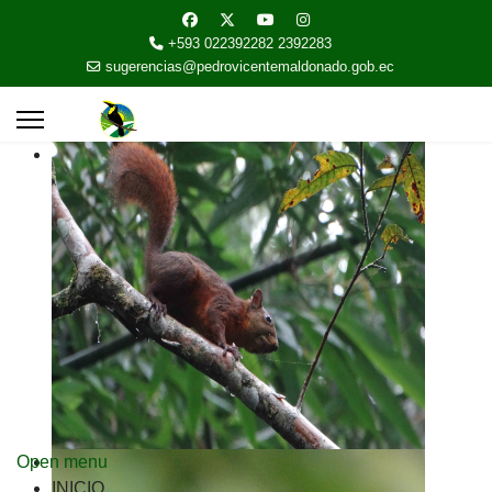
+593 022392282 2392283
sugerencias@pedrovicentemaldonado.gob.ec
Open menu
INICIO