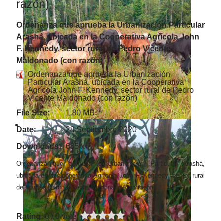
razón)
Ordenanza que aprueba la Urbanización Particular
Arashá, ubicada en la Cooperativa Agrícola John
F. Kennedy, sector rural de Pedro Vicente
Maldonado (con razón)
Ordenanza que aprueba la Urbanización
Particular Arashá, ubicada en la Cooperativa
Agrícola John F. Kennedy, sector rural de Pedro
Vicente Maldonado (con razón)
File Size:
1.80 MB
Date:
28 Septiembre 2020
Downloads:
685 x
Ordenanza que aprueba la Urbanización Particular Arashá,
ubicada en la Cooperativa Agrícola John F. Kennedy, sector rural
del cantón Pedro Vicente Maldonado (con razón)
Rating
: 0 / 0 vote