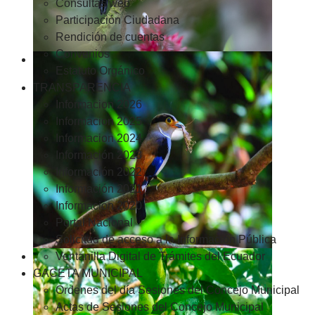
Consultas web
Participación Ciudadana
Rendición de cuentas
Convenios
Estatuto Orgánico
TRANSPARENCIA
Informacion 2026
Informacion 2025
Informacion 2024
Información 2023
Información 2022
Información 2021
Información 2020
Portal Nacional
Solicitud de acceso a la Información Pública
Ventanilla Digital de Trámites del Ecuador
GACETA MUNICIPAL
Ordenes del día Sesiones del Concejo Municipal
Actas de Sesiones del Concejo Municipal