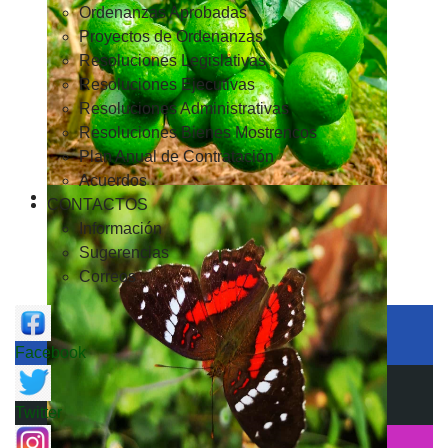
Ordenanzas Aprobadas
Proyectos de Ordenanzas
Resoluciones Legislativas
Resoluciones Ejecutivas
Resoluciones Administrativas
Resoluciones Bienes Mostrencos
Plan Anual de Contratación
Acuerdos
CONTACTOS
Información
Sugerencias
Correos
Facebook
Twitter