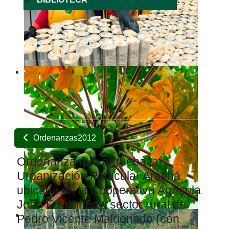
Ordenanzas2012
Ordenanza que aprueba la
Urbanización Particular Arashá,
ubicada en la Cooperativa Agrícola
John F. Kennedy, sector rural de
Pedro Vicente Maldonado (con