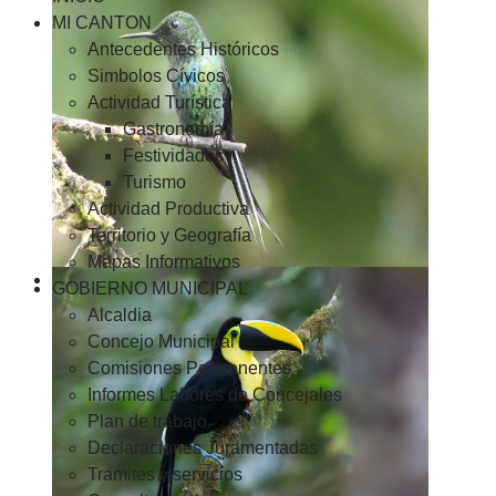
MI CANTON
Antecedentes Históricos
Simbolos Cívicos
Actividad Turística
Gastronomía
Festividades
Turismo
Actividad Productiva
Territorio y Geografía
Mapas Informativos
GOBIERNO MUNICIPAL
Alcaldia
Concejo Municipal
Comisiones Permanentes
Informes Labores de Concejales
Plan de trabajo
Declaraciones Juramentadas
Tramites y servicios