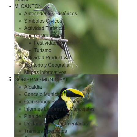
MI CANTON
Antecedentes Históricos
Simbolos Cívicos
Actividad Turística
Gastronomía
Festividades
Turismo
Actividad Productiva
Territorio y Geografía
Mapas Informativos
GOBIERNO MUNICIPAL
Alcaldia
Concejo Municipal
Comisiones Permanentes
Informes Labores de Concejales
Plan de trabajo
Declaraciones Juramentadas
Tramites y servicios