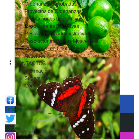
Ordenanzas Aprobadas
Proyectos de Ordenanzas
Resoluciones Legislativas
Resoluciones Ejecutivas
Resoluciones Administrativas
Resoluciones Bienes Mostrencos
Plan Anual de Contratación
Acuerdos
CONTACTOS
Información
Sugerencias
Correos
Facebook
Twitter