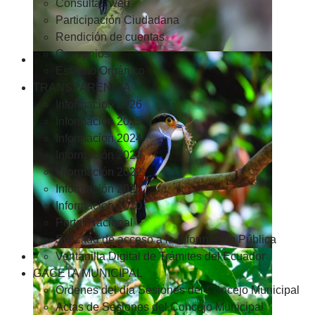
Consultas web
Participación Ciudadana
Rendición de cuentas
Convenios
Estatuto Orgánico
TRANSPARENCIA
Informacion 2026
Informacion 2025
Informacion 2024
Información 2023
Información 2022
Información 2021
Información 2020
Portal Nacional
Solicitud de acceso a la Información Pública
Ventanilla Digital de Trámites del Ecuador
GACETA MUNICIPAL
Ordenes del día Sesiones del Concejo Municipal
Actas de Sesiones del Concejo Municipal