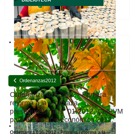
Ordenanzas2012
Ordenanza 016-2012 - Primera
reforma a la ordenaza
presupuestaria N° 01-2012 -CMPVM
para el ejercicio económico 2012.
Ordenanza 016-2012 - Primera reforma a la