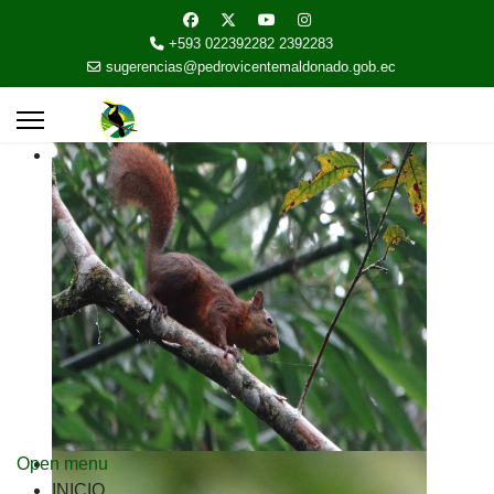
+593 022392282 2392283
sugerencias@pedrovicentemaldonado.gob.ec
Open menu
INICIO