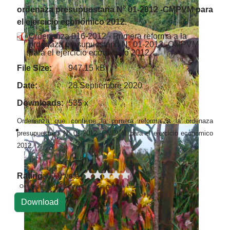
ordenaza presupuestaria N° 01-2012 -CMPVM para
el ejercicio económico 2012.
Ordenanza 016-2012 - Primera reforma a la
ordenaza presupuestaria N° 01-2012 -CMPVM
para el ejercicio económico 2012.
File Size:
947.15 kB
Date:
28 Septiembre 2020
Downloads:
535 x
Ordenanza que contiene la primera reforma a la ordenaza
presupuestaria N° 01-2012 -CMPVM para el ejercicio económico
2012.
Rating
: 0 / 0 vote
Only registered and logged in users can rate this file