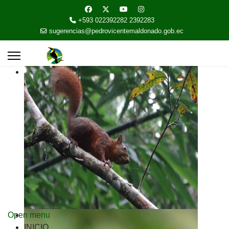
+593 022392282 2392283
sugerencias@pedrovicentemaldonado.gob.ec
Open menu
INICIO