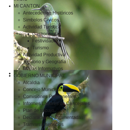
MI CANTON
Antecedentes Históricos
Simbolos Cívicos
Actividad Turística
Gastronomía
Festividades
Turismo
Actividad Productiva
Territorio y Geografía
Mapas Informativos
GOBIERNO MUNICIPAL
Alcaldia
Concejo Municipal
Comisiones Permanentes
Informes Labores de Concejales
Plan de trabajo
Declaraciones Juramentadas
Tramites y servicios