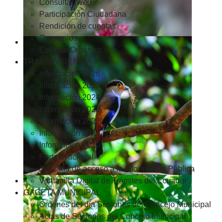
Consultas web
Participación Ciudadana
Rendición de cuentas
Convenios
Estatuto Orgánico
TRANSPARENCIA
Informacion 2026
Informacion 2025
Informacion 2024
Información 2023
Información 2022
Información 2021
Información 2020
Portal Nacional
Solicitud de acceso a la Información Pública
Ventanilla Digital de Trámites del Ecuador
GACETA MUNICIPAL
Ordenes del día Sesiones del Concejo Municipal
Actas de Sesiones del Concejo Municipal