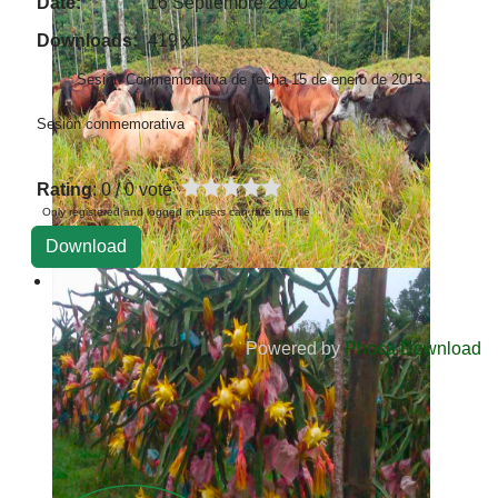
Date:
16 Septiembre 2020
Downloads:
419 x
Sesión Conmemorativa de fecha 15 de enero de 2013
Sesión conmemorativa
Rating
: 0 / 0 vote
Only registered and logged in users can rate this file
Powered by
Phoca Download