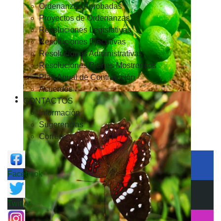
Ordenanzas Aprobadas
Proyectos de Ordenanzas
Resoluciones Legislativas
Resoluciones Ejecutivas
Resoluciones Administrativas
Resoluciones Bienes Mostrencos
Plan Anual de Contratación
Acuerdos
CONTACTOS
Información
Sugerencias
Correos
Facebook
Twitter