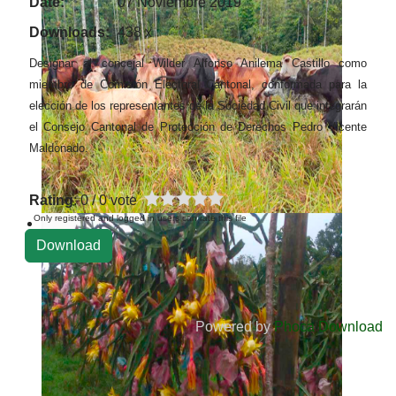
Date:
07 Noviembre 2019
Downloads:
438 x
Designar al concejal Wilder Alfonso Anilema Castillo como
miembro de Comisión Electoral Cantonal, conformada para la
elección de los representantes de la Sociedad Civil que integrarán
el Consejo Cantonal de Protección de Derechos Pedro Vicente
Maldonado.
Rating
: 0 / 0 vote
Only registered and logged in users can rate this file
Powered by
Phoca Download