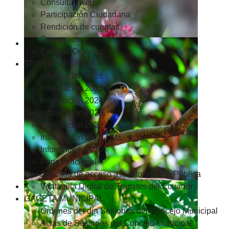
Consultas web
Participación Ciudadana
Rendición de cuentas
Convenios
Estatuto Orgánico
TRANSPARENCIA
Informacion 2026
Informacion 2025
Informacion 2024
Información 2023
Información 2022
Información 2021
Información 2020
Portal Nacional
Solicitud de acceso a la Información Pública
Ventanilla Digital de Trámites del Ecuador
GACETA MUNICIPAL
Ordenes del día Sesiones del Concejo Municipal
Actas de Sesiones del Concejo Municipal