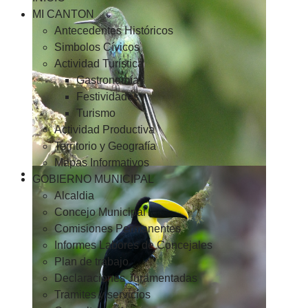
MI CANTON
Antecedentes Históricos
Simbolos Cívicos
Actividad Turística
Gastronomía
Festividades
Turismo
Actividad Productiva
Territorio y Geografía
Mapas Informativos
GOBIERNO MUNICIPAL
Alcaldia
Concejo Municipal
Comisiones Permanentes
Informes Labores de Concejales
Plan de trabajo
Declaraciones Juramentadas
Tramites y servicios