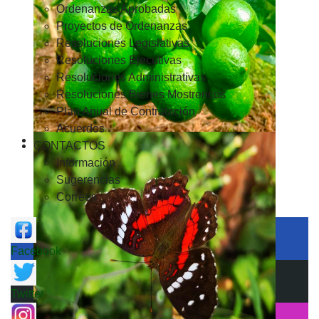
Ordenanzas Aprobadas
Proyectos de Ordenanzas
Resoluciones Legislativas
Resoluciones Ejecutivas
Resoluciones Administrativas
Resoluciones Bienes Mostrencos
Plan Anual de Contratación
Acuerdos
CONTACTOS
Información
Sugerencias
Correos
Facebook
Twitter