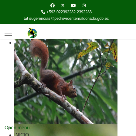
+593 022392282 2392283
sugerencias@pedrovicentemaldonado.gob.ec
Open menu
INICIO