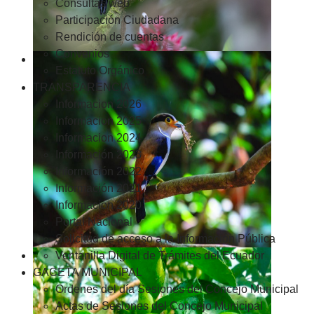
Consultas web
Participación Ciudadana
Rendición de cuentas
Convenios
Estatuto Orgánico
TRANSPARENCIA
Informacion 2026
Informacion 2025
Informacion 2024
Información 2023
Información 2022
Información 2021
Información 2020
Portal Nacional
Solicitud de acceso a la Información Pública
Ventanilla Digital de Trámites del Ecuador
GACETA MUNICIPAL
Ordenes del día Sesiones del Concejo Municipal
Actas de Sesiones del Concejo Municipal