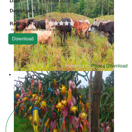
Date:
21 Enero 2026
Downloads:
0 x
Rating
: 0 / 0 vote
Only registered and logged in users can rate this file
Powered by
Phoca Download