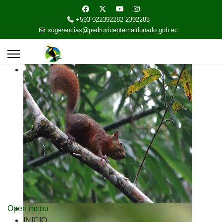
+593 022392282 2392283
sugerencias@pedrovicentemaldonado.gob.ec
Open menu
INICIO