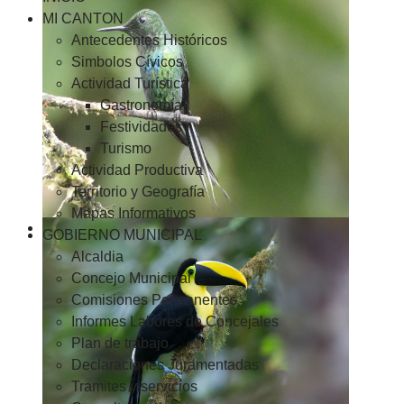
MI CANTON
Antecedentes Históricos
Simbolos Cívicos
Actividad Turística
Gastronomía
Festividades
Turismo
Actividad Productiva
Territorio y Geografía
Mapas Informativos
GOBIERNO MUNICIPAL
Alcaldia
Concejo Municipal
Comisiones Permanentes
Informes Labores de Concejales
Plan de trabajo
Declaraciones Juramentadas
Tramites y servicios