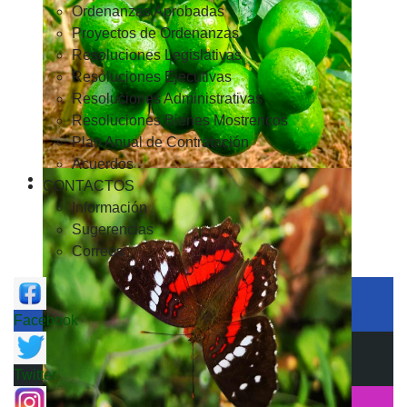
Ordenanzas Aprobadas
Proyectos de Ordenanzas
Resoluciones Legislativas
Resoluciones Ejecutivas
Resoluciones Administrativas
Resoluciones Bienes Mostrencos
Plan Anual de Contratación
Acuerdos
CONTACTOS
Información
Sugerencias
Correos
Facebook
Twitter