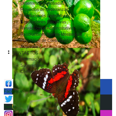
Ordenanzas Aprobadas
Proyectos de Ordenanzas
Resoluciones Legislativas
Resoluciones Ejecutivas
Resoluciones Administrativas
Resoluciones Bienes Mostrencos
Plan Anual de Contratación
Acuerdos
CONTACTOS
Información
Sugerencias
Correos
Facebook
Twitter