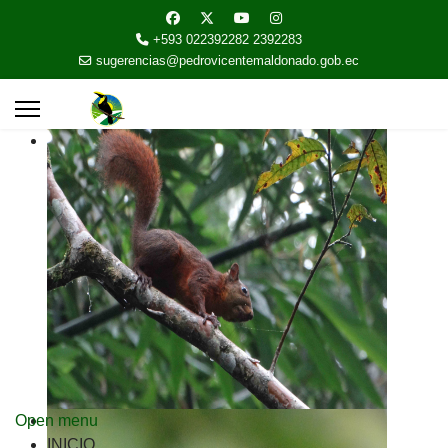
+593 022392282 2392283
sugerencias@pedrovicentemaldonado.gob.ec
Open menu
INICIO