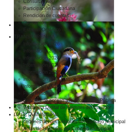
Consultas web
Participación Ciudadana
Rendición de cuentas
Convenios
Estatuto Orgánico
TRANSPARENCIA
Informacion 2026
Informacion 2025
Informacion 2024
Información 2023
Información 2022
Información 2021
Información 2020
Portal Nacional
Solicitud de acceso a la Información Pública
Ventanilla Digital de Trámites del Ecuador
GACETA MUNICIPAL
Ordenes del día Sesiones del Concejo Municipal
Actas de Sesiones del Concejo Municipal