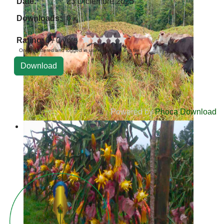
Date:
23 Diciembre 2025
Downloads:
0 x
Rating
: 0 / 0 vote
Only registered and logged in users can rate this file
Powered by
Phoca Download