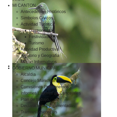
MI CANTON
Antecedentes Históricos
Simbolos Cívicos
Actividad Turística
Gastronomía
Festividades
Turismo
Actividad Productiva
Territorio y Geografía
Mapas Informativos
GOBIERNO MUNICIPAL
Alcaldia
Concejo Municipal
Comisiones Permanentes
Informes Labores de Concejales
Plan de trabajo
Declaraciones Juramentadas
Tramites y servicios