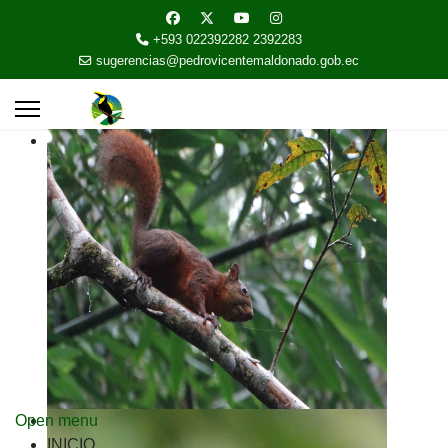
+593 022392282 2392283
sugerencias@pedrovicentemaldonado.gob.ec
Open menu
INICIO