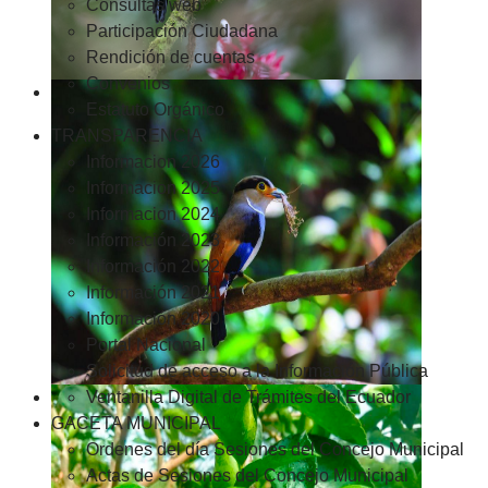
Consultas web
Participación Ciudadana
Rendición de cuentas
Convenios
Estatuto Orgánico
TRANSPARENCIA
Informacion 2026
Informacion 2025
Informacion 2024
Información 2023
Información 2022
Información 2021
Información 2020
Portal Nacional
Solicitud de acceso a la Información Pública
Ventanilla Digital de Trámites del Ecuador
GACETA MUNICIPAL
Ordenes del día Sesiones del Concejo Municipal
Actas de Sesiones del Concejo Municipal