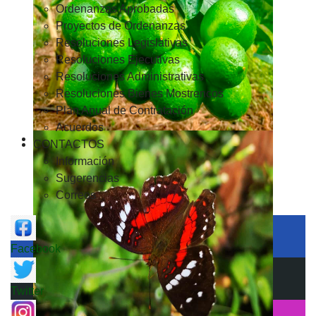
Ordenanzas Aprobadas
Proyectos de Ordenanzas
Resoluciones Legislativas
Resoluciones Ejecutivas
Resoluciones Administrativas
Resoluciones Bienes Mostrencos
Plan Anual de Contratación
Acuerdos
CONTACTOS
Información
Sugerencias
Correos
Facebook
Twitter