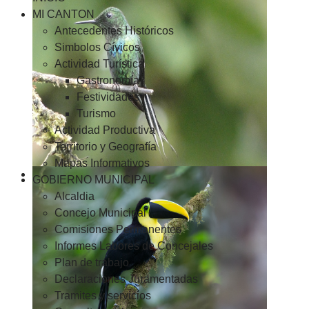
MI CANTON
Antecedentes Históricos
Simbolos Cívicos
Actividad Turística
Gastronomía
Festividades
Turismo
Actividad Productiva
Territorio y Geografía
Mapas Informativos
GOBIERNO MUNICIPAL
Alcaldia
Concejo Municipal
Comisiones Permanentes
Informes Labores de Concejales
Plan de trabajo
Declaraciones Juramentadas
Tramites y servicios