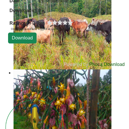
Date:
15 Septiembre 2025
Downloads:
0 x
Rating
: 0 / 0 vote
Only registered and logged in users can rate this file
Powered by
Phoca Download