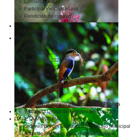
Consultas web
Participación Ciudadana
Rendición de cuentas
Convenios
Estatuto Orgánico
TRANSPARENCIA
Informacion 2026
Informacion 2025
Informacion 2024
Información 2023
Información 2022
Información 2021
Información 2020
Portal Nacional
Solicitud de acceso a la Información Pública
Ventanilla Digital de Trámites del Ecuador
GACETA MUNICIPAL
Ordenes del día Sesiones del Concejo Municipal
Actas de Sesiones del Concejo Municipal