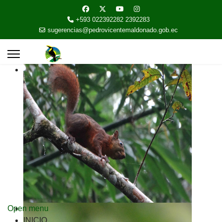
+593 022392282 2392283
sugerencias@pedrovicentemaldonado.gob.ec
Open menu
INICIO