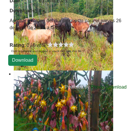
Date:
03 Julio 2025
Downloads:
0 x
Aprobar el orden del día propuesto para el jueves 26
de junio de 2025, a las 15h00.
Rating
: 0 / 0 vote
Only registered and logged in users can rate this file
Powered by
Phoca Download