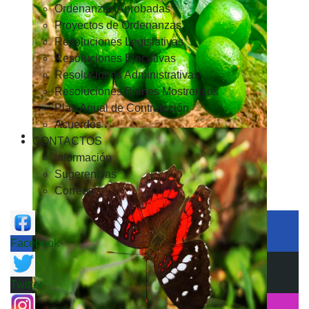
Ordenanzas Aprobadas
Proyectos de Ordenanzas
Resoluciones Legislativas
Resoluciones Ejecutivas
Resoluciones Administrativas
Resoluciones Bienes Mostrencos
Plan Anual de Contratación
Acuerdos
CONTACTOS
Información
Sugerencias
Correos
Facebook
Twitter