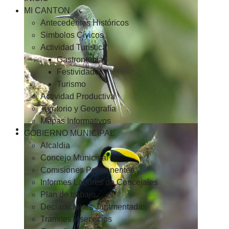
MI CANTON
Antecedentes Históricos
Simbolos Cívicos
Actividad Turística
Gastronomía
Festividades
Turismo
Actividad Productiva
Territorio y Geografía
Mapas Informativos
GOBIERNO MUNICIPAL
Alcaldia
Concejo Municipal
Comisiones Permanentes
Informes Labores de Concejales
Plan de trabajo
Declaraciones Juramentadas
Tramites y servicios