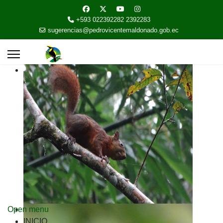
+593 022392282 2392283
sugerencias@pedrovicentemaldonado.gob.ec
Open menu
INICIO