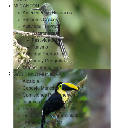
MI CANTON
Antecedentes Históricos
Simbolos Cívicos
Actividad Turística
Gastronomía
Festividades
Turismo
Actividad Productiva
Territorio y Geografía
Mapas Informativos
GOBIERNO MUNICIPAL
Alcaldia
Concejo Municipal
Comisiones Permanentes
Informes Labores de Concejales
Plan de trabajo
Declaraciones Juramentadas
Tramites y servicios