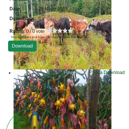
Date:
29 Mayo 2025
Downloads:
6 x
Rating
: 0 / 0 vote
Only registered and logged in users can rate this file
Powered by
Phoca Download