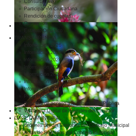
Consultas web
Participación Ciudadana
Rendición de cuentas
Convenios
Estatuto Orgánico
TRANSPARENCIA
Informacion 2026
Informacion 2025
Informacion 2024
Información 2023
Información 2022
Información 2021
Información 2020
Portal Nacional
Solicitud de acceso a la Información Pública
Ventanilla Digital de Trámites del Ecuador
GACETA MUNICIPAL
Ordenes del día Sesiones del Concejo Municipal
Actas de Sesiones del Concejo Municipal