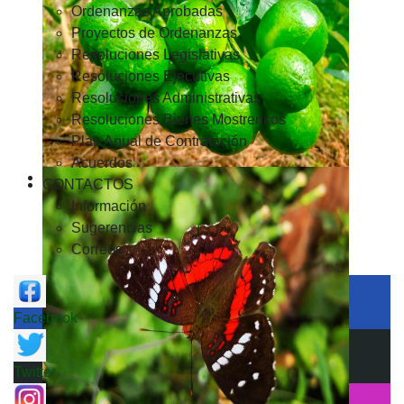
Ordenanzas Aprobadas
Proyectos de Ordenanzas
Resoluciones Legislativas
Resoluciones Ejecutivas
Resoluciones Administrativas
Resoluciones Bienes Mostrencos
Plan Anual de Contratación
Acuerdos
CONTACTOS
Información
Sugerencias
Correos
Facebook
Twitter