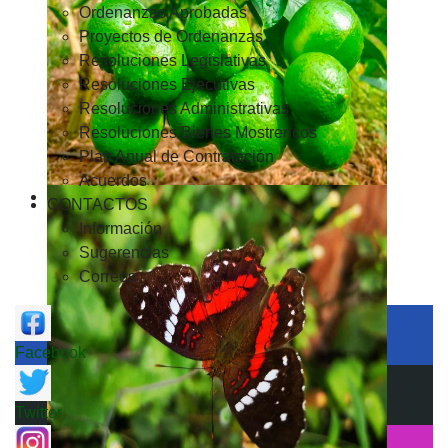
Ordenanzas Aprobadas
Proyectos de Ordenanzas
Resoluciones Legislativas
Resoluciones Ejecutivas
Resoluciones Administrativas
Resoluciones Bienes Mostrencos
Plan Anual de Contratación
Acuerdos
CONTACTOS
Información
Sugerencias
Correos
Facebook
Twitter