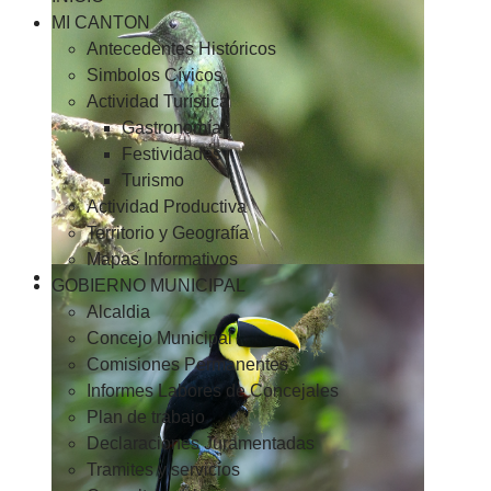
MI CANTON
Antecedentes Históricos
Simbolos Cívicos
Actividad Turística
Gastronomía
Festividades
Turismo
Actividad Productiva
Territorio y Geografía
Mapas Informativos
GOBIERNO MUNICIPAL
Alcaldia
Concejo Municipal
Comisiones Permanentes
Informes Labores de Concejales
Plan de trabajo
Declaraciones Juramentadas
Tramites y servicios