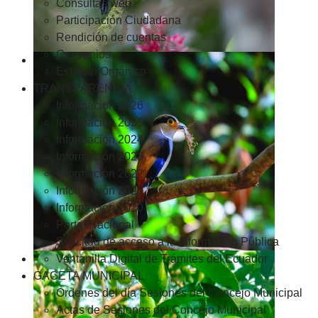
Consultas web
Participación Ciudadana
Rendición de cuentas
Convenios
Estatuto Orgánico
TRANSPARENCIA
Informacion 2026
Informacion 2025
Informacion 2024
Información 2023
Información 2022
Información 2021
Información 2020
Portal Nacional
Solicitud de acceso a la Información Pública
Ventanilla Digital de Trámites del Ecuador
GACETA MUNICIPAL
Ordenes del día Sesiones del Concejo Municipal
Actas de Sesiones del Concejo Municipal