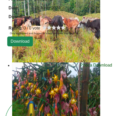
Date:
10 Junio 2024
Downloads:
1 x
Rating
: 0 / 0 vote
Only registered and logged in users can rate this file
Powered by
Phoca Download