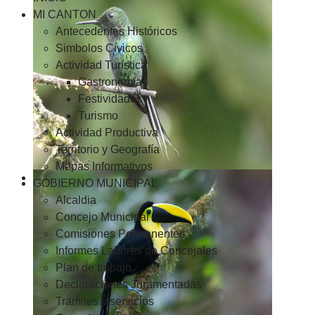
MI CANTON
Antecedentes Históricos
Simbolos Cívicos
Actividad Turística
Gastronomía
Festividades
Turismo
Actividad Productiva
Territorio y Geografía
Mapas Informativos
GOBIERNO MUNICIPAL
Alcaldia
Concejo Municipal
Comisiones Permanentes
Informes Labores de Concejales
Plan de trabajo
Declaraciones Juramentadas
Tramites y servicios