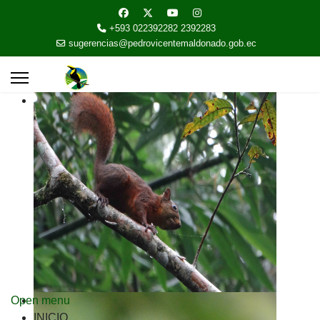
+593 022392282 2392283
sugerencias@pedrovicentemaldonado.gob.ec
Open menu
INICIO