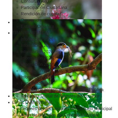
Consultas web
Participación Ciudadana
Rendición de cuentas
Convenios
Estatuto Orgánico
TRANSPARENCIA
Informacion 2026
Informacion 2025
Informacion 2024
Información 2023
Información 2022
Información 2021
Información 2020
Portal Nacional
Solicitud de acceso a la Información Pública
Ventanilla Digital de Trámites del Ecuador
GACETA MUNICIPAL
Ordenes del día Sesiones del Concejo Municipal
Actas de Sesiones del Concejo Municipal