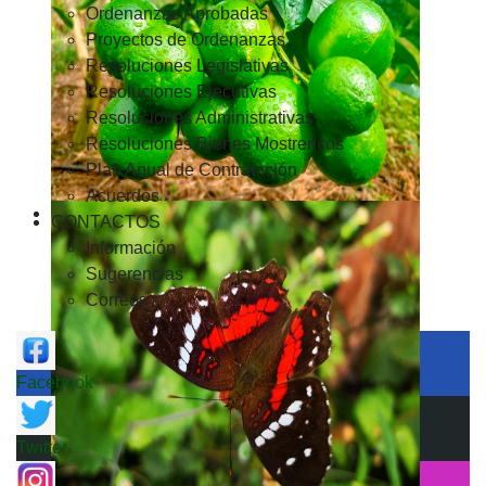
Ordenanzas Aprobadas
Proyectos de Ordenanzas
Resoluciones Legislativas
Resoluciones Ejecutivas
Resoluciones Administrativas
Resoluciones Bienes Mostrencos
Plan Anual de Contratación
Acuerdos
CONTACTOS
Información
Sugerencias
Correos
Facebook
Twitter