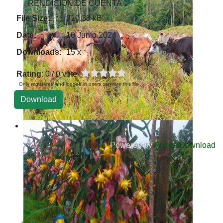
RENDICION DE CUENTA
File Size:
310.38 kB
Date:
10 Junio 2024
Downloads:
15 x
Rating
: 0 / 0 vote
Only registered and logged in users can rate this file
Powered by
Phoca Download