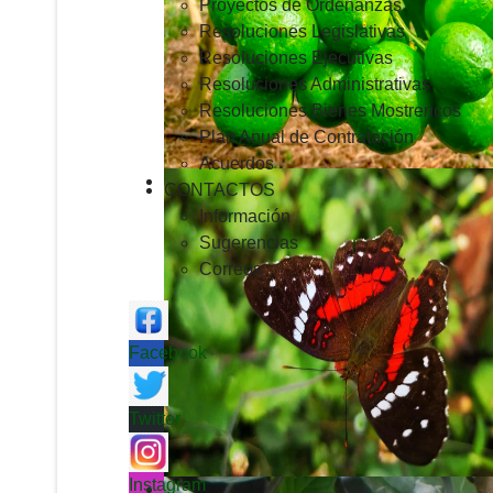
Proyectos de Ordenanzas
Resoluciones Legislativas
Resoluciones Ejecutivas
Resoluciones Administrativas
Resoluciones Bienes Mostrencos
Plan Anual de Contratación
Acuerdos
CONTACTOS
Información
Sugerencias
Correos
Facebook
Twitter
Instagram