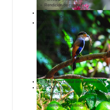
Rendición de cuentas
Convenios
Estatuto Orgánico
TRANSPARENCIA
Informacion 2026
Informacion 2025
Informacion 2024
Información 2023
Información 2022
Información 2021
Información 2020
Portal Nacional
Solicitud de acceso a la Información 
Ventanilla Digital de Trámites del Ec
GACETA MUNICIPAL
Ordenes del día Sesiones del Concej
Actas de Sesiones del Concejo Munic
Ordenanzas Aprobadas