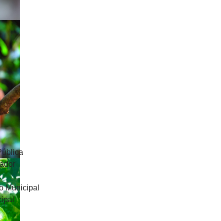
Pública
uador
o Municipal
ipal