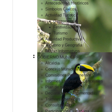
Antecedentes Históricos
Simbolos Cívicos
Actividad Turística
Gastronomía
Festividades
Turismo
Actividad Productiva
Territorio y Geografía
Mapas Informativos
GOBIERNO MUNICIPAL
Alcaldia
Concejo Municipal
Comisiones Permanentes
Informes Labores de Concejales
Plan de trabajo
Declaraciones Juramentadas
Tramites y servicios
Consultas web
Participación Ciudadana