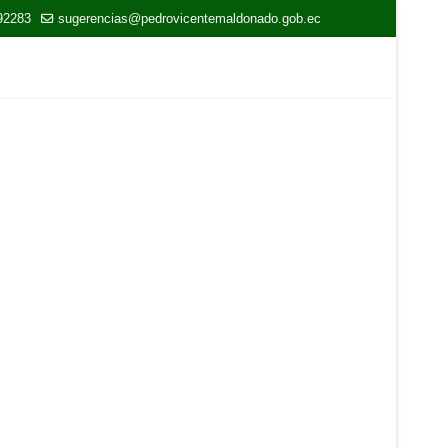
92283
sugerencias@pedrovicentemaldonado.gob.ec