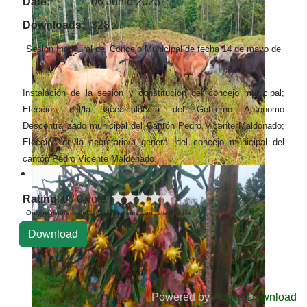
Date:
06 Junio 2023
Downloads:
328 x
Sesión Inaugural del Concejo Municipal de fecha 14 de mayo de
2023
Instalación de la sesión y constitución del concejo municipal;
Elección del/la vicealcalde/sa del Gobierno Autónomo
Descentralizado municipal del Cantón Pedro Vicente Maldonado;
Elección del/la secretario/a general del concejo municipal del
cantón Pedro Vicente Maldonado.
Rating
: 0 / 0 vote
Only registered and logged in users can rate this file
Powered by
Phoca Download