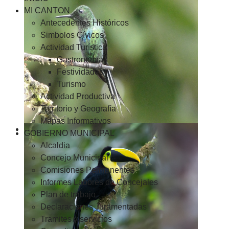
MI CANTON
Antecedentes Históricos
Simbolos Cívicos
Actividad Turística
Gastronomía
Festividades
Turismo
Actividad Productiva
Territorio y Geografía
Mapas Informativos
GOBIERNO MUNICIPAL
Alcaldia
Concejo Municipal
Comisiones Permanentes
Informes Labores de Concejales
Plan de trabajo
Declaraciones Juramentadas
Tramites y servicios