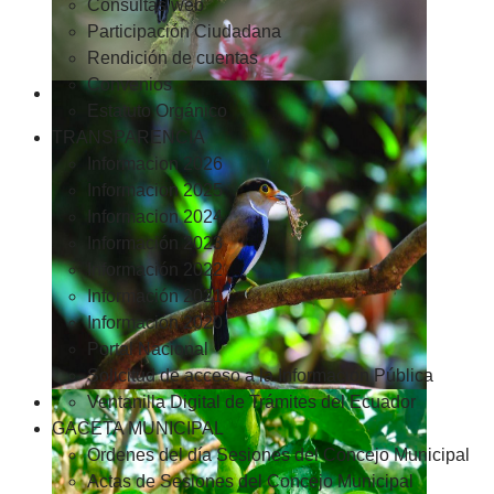
Consultas web
Participación Ciudadana
Rendición de cuentas
Convenios
Estatuto Orgánico
TRANSPARENCIA
Informacion 2026
Informacion 2025
Informacion 2024
Información 2023
Información 2022
Información 2021
Información 2020
Portal Nacional
Solicitud de acceso a la Información Pública
Ventanilla Digital de Trámites del Ecuador
GACETA MUNICIPAL
Ordenes del día Sesiones del Concejo Municipal
Actas de Sesiones del Concejo Municipal