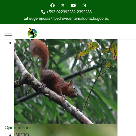
+593 022392282 2392283
sugerencias@pedrovicentemaldonado.gob.ec
Open menu
INICIO