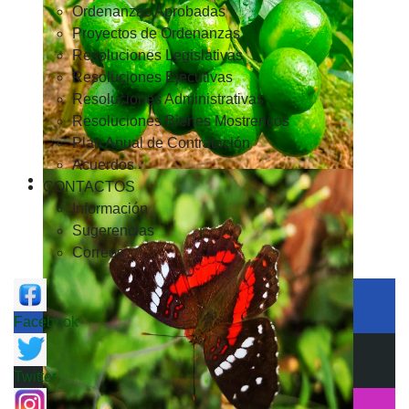
Ordenanzas Aprobadas
Proyectos de Ordenanzas
Resoluciones Legislativas
Resoluciones Ejecutivas
Resoluciones Administrativas
Resoluciones Bienes Mostrencos
Plan Anual de Contratación
Acuerdos
CONTACTOS
Información
Sugerencias
Correos
Facebook
Twitter