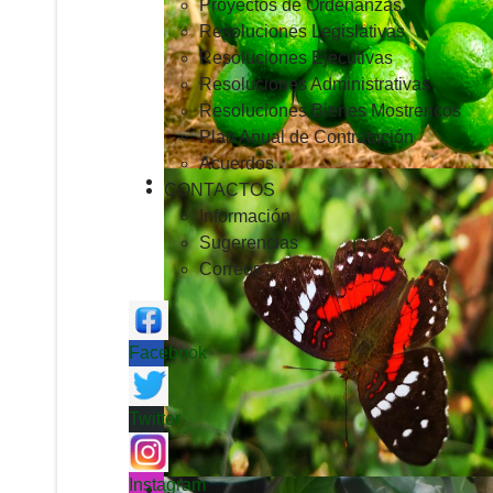
Proyectos de Ordenanzas
Resoluciones Legislativas
Resoluciones Ejecutivas
Resoluciones Administrativas
Resoluciones Bienes Mostrencos
Plan Anual de Contratación
Acuerdos
CONTACTOS
Información
Sugerencias
Correos
Facebook
Twitter
Instagram