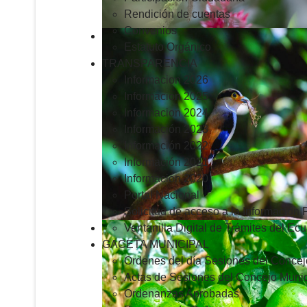
Rendición de cuentas
Convenios
Estatuto Orgánico
TRANSPARENCIA
Informacion 2026
Informacion 2025
Informacion 2024
Información 2023
Información 2022
Información 2021
Información 2020
Portal Nacional
Solicitud de acceso a la Información 
Ventanilla Digital de Trámites del Ec
GACETA MUNICIPAL
Ordenes del día Sesiones del Concej
Actas de Sesiones del Concejo Munic
Ordenanzas Aprobadas