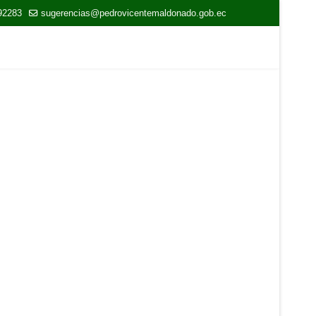
92283
sugerencias@pedrovicentemaldonado.gob.ec