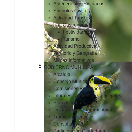
Antecedentes Históricos
Simbolos Cívicos
Actividad Turística
Gastronomía
Festividades
Turismo
Actividad Productiva
Territorio y Geografía
Mapas Informativos
GOBIERNO MUNICIPAL
Alcaldia
Concejo Municipal
Comisiones Permanentes
Informes Labores de Concejales
Plan de trabajo
Declaraciones Juramentadas
Tramites y servicios
Consultas web
Participación Ciudadana