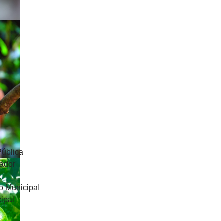
Pública
uador
o Municipal
ipal