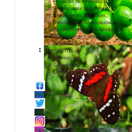
Proyectos de Ordenanzas
Resoluciones Legislativas
Resoluciones Ejecutivas
Resoluciones Administrativas
Resoluciones Bienes Mostrencos
Plan Anual de Contratación
Acuerdos
CONTACTOS
Información
Sugerencias
Correos
Facebook
Twitter
Instagram