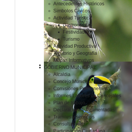
Antecedentes Históricos
Simbolos Cívicos
Actividad Turística
Gastronomía
Festividades
Turismo
Actividad Productiva
Territorio y Geografía
Mapas Informativos
GOBIERNO MUNICIPAL
Alcaldia
Concejo Municipal
Comisiones Permanentes
Informes Labores de Concejales
Plan de trabajo
Declaraciones Juramentadas
Tramites y servicios
Consultas web
Participación Ciudadana