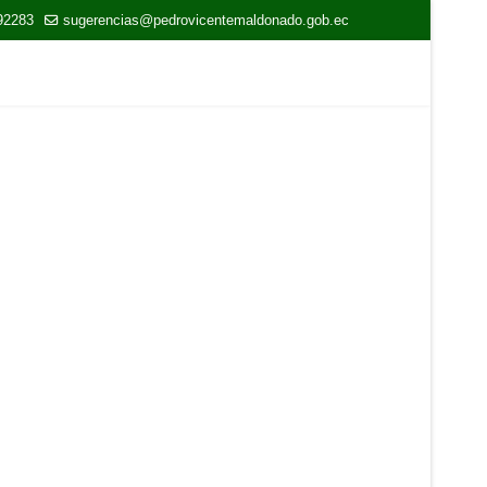
92283
sugerencias@pedrovicentemaldonado.gob.ec