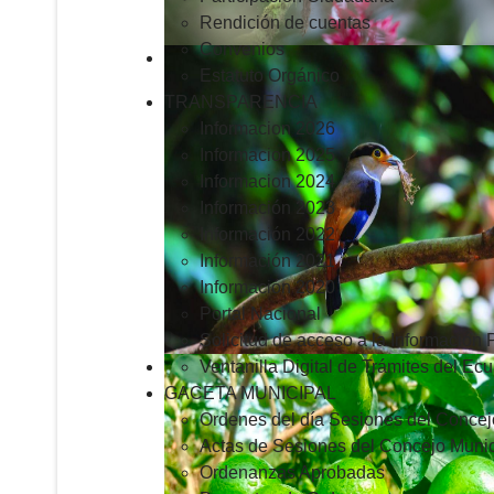
Rendición de cuentas
Convenios
Estatuto Orgánico
TRANSPARENCIA
Informacion 2026
Informacion 2025
Informacion 2024
Información 2023
Información 2022
Información 2021
Información 2020
Portal Nacional
Solicitud de acceso a la Información 
Ventanilla Digital de Trámites del Ec
GACETA MUNICIPAL
Ordenes del día Sesiones del Concej
Actas de Sesiones del Concejo Munic
Ordenanzas Aprobadas