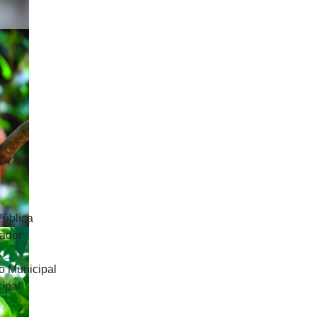
Pública
uador
o Municipal
ipal