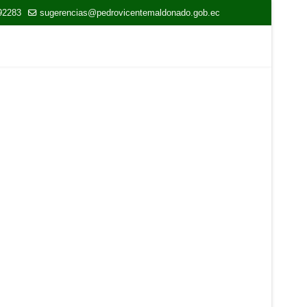
92283
sugerencias@pedrovicentemaldonado.gob.ec