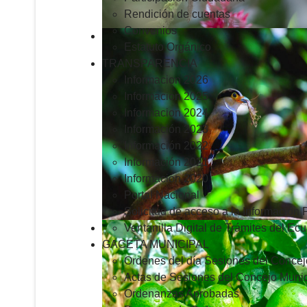
Rendición de cuentas
Convenios
Estatuto Orgánico
TRANSPARENCIA
Informacion 2026
Informacion 2025
Informacion 2024
Información 2023
Información 2022
Información 2021
Información 2020
Portal Nacional
Solicitud de acceso a la Información 
Ventanilla Digital de Trámites del Ec
GACETA MUNICIPAL
Ordenes del día Sesiones del Concej
Actas de Sesiones del Concejo Munic
Ordenanzas Aprobadas