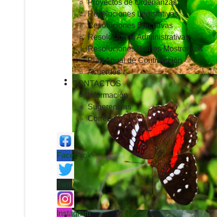
Proyectos de Ordenanzas
Resoluciones Legislativas
Resoluciones Ejecutivas
Resoluciones Administrativas
Resoluciones Bienes Mostrencos
Plan Anual de Contratación
Acuerdos
CONTACTOS
Información
Sugerencias
Correos
Facebook
Twitter
Instagram