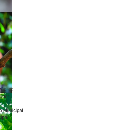
Pública
uador
o Municipal
ipal