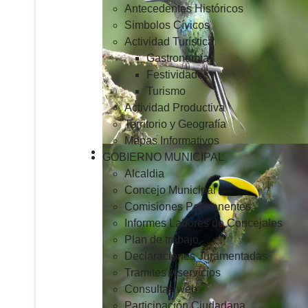
Antecedentes Históricos
Simbolos Cívicos
Actividad Turística
Gastronomía
Festividades
Turismo
Actividad Productiva
Territorio y Geografía
Mapas Informativos
GOBIERNO MUNICIPAL
Alcaldia
Concejo Municipal
Comisiones Permanentes
Informes Labores de Concejales
Plan de trabajo
Declaraciones Juramentadas
Tramites y servicios
Consultas web
Participación Ciudadana