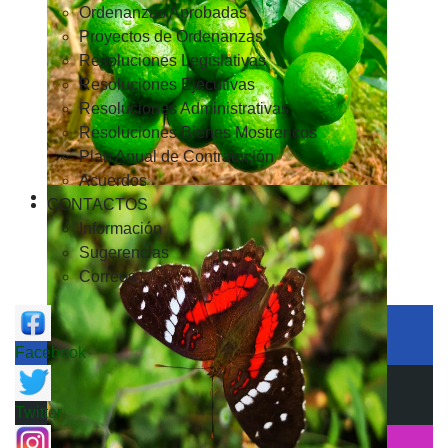
Ordenanzas Aprobadas
Proyectos de Ordenanzas
Resoluciones Legislativas
Resoluciones Ejecutivas
Resoluciones Administrativas
Resoluciones Bienes Mostrencos
Plan Anual de Contratación
Acuerdos
CONTACTOS
Información
Sugerencias
Correos
Facebook
Twitter