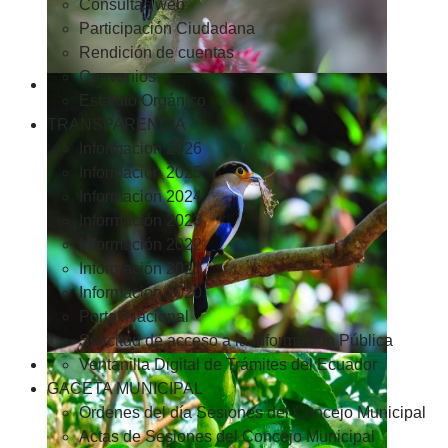
Consultas web
Participación Ciudadana
Rendición de cuentas
Convenios
Estatuto Orgánico
TRANSPARENCIA
Informacion 2026
Informacion 2025
Informacion 2024
Información 2023
Información 2022
Información 2021
Información 2020
Portal Nacional
Solicitud de acceso a la Información Pública
Ventanilla Digital de Trámites del Ecuador
GACETA MUNICIPAL
Ordenes del día Sesiones del Concejo Municipal
Actas de Sesiones del Concejo Municipal