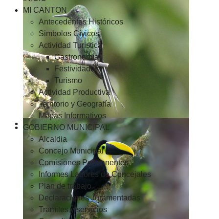
MI CANTON
Antecedentes Históricos
Simbolos Cívicos
Actividad Turística
Gastronomía
Festividades
Turismo
Actividad Productiva
Territorio y Geografía
Mapas Informativos
GOBIERNO MUNICIPAL
Alcaldia
Concejo Municipal
Comisiones Permanentes
Informes Labores de Concejales
Plan de trabajo
Declaraciones Juramentadas
Tramites y servicios