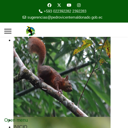
+593 022392282 2392283
sugerencias@pedrovicentemaldonado.gob.ec
Open menu
INICIO