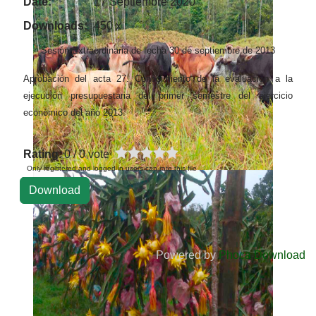
Date:
17 Septiembre 2020
Downloads:
450 x
Sesión Extraordinaria de fecha 30 de septiembre de 2013
Aprobación del acta 27. Conocimiento de la evaluación a la
ejecución presupuestaria del primer semestre del ejercicio
económico del año 2013.
Rating
: 0 / 0 vote
Only registered and logged in users can rate this file
Powered by
Phoca Download